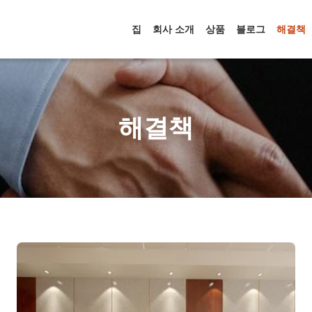
집
회사 소개
상품
블로그
해결책
해결책