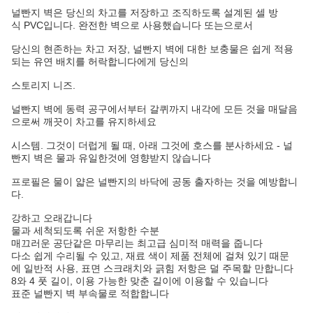
널빤지 벽은 당신의 차고를 저장하고 조직하도록 설계된 셀 방
식 PVC입니다. 완전한 벽으로 사용했습니다 또는으로서
당신의 현존하는 차고 저장, 널빤지 벽에 대한 보충물은 쉽게 적용
되는 유연 배치를 허락합니다에게 당신의
스토리지 니즈.
널빤지 벽에 동력 공구에서부터 갈퀴까지 내각에 모든 것을 매달음
으로써 깨끗이 차고를 유지하세요
시스템
. 그것이 더럽게 될 때, 아래 그것에 호스를 분사하세요 - 널
빤지 벽은 물과 유일한것에 영향받지 않습니다
프로필은 물이 얇은 널빤지의 바닥에 공동 출자하는 것을 예방합니
다.
강하고 오래갑니다
물과 세척되도록 쉬운 저항한 수분
매끄러운 공단같은 마무리는 최고급 심미적 매력을 줍니다
다소 쉽게 수리될 수 있고, 재료 색이 제품 전체에 걸쳐 있기 때문
에 일반적 사용, 표면 스크래치와 긁힘 저항은 덜
주목할 만합니다
8와 4 풋 길이, 이용 가능한 맞춘 길이에 이용할 수 있습니다
표준 널빤지 벽 부속물로 적합합니다