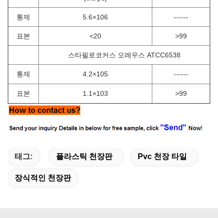
통제
5.6×106
------
표본
<20
>99
스타필로코커스 오레우스 ATCC6538
통제
4.2×105
------
표본
1.1×103
>99
태그:
플라스틱 천장판
Pvc 천장 타일
장식적인 천장판