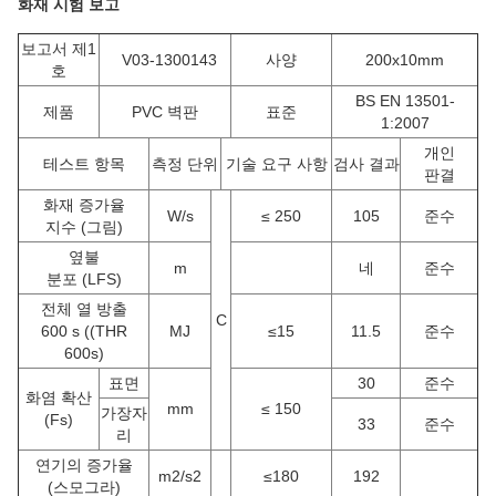
화재 시험 보고
보고서 제1
V03-1300143
사양
200x10mm
호
BS EN 13501-
제품
PVC 벽판
표준
1:2007
개인
테스트 항목
측정 단위
기술 요구 사항
검사 결과
판결
화재 증가율
W/s
≤ 250
105
준수
지수 (그림)
옆불
m
네
준수
분포 (LFS)
전체 열 방출
C
600 s ((THR
MJ
≤15
11.5
준수
600s)
표면
30
준수
화염 확산
mm
≤ 150
가장자
(Fs)
33
준수
리
연기의 증가율
m2/s2
≤180
192
(스모그라)