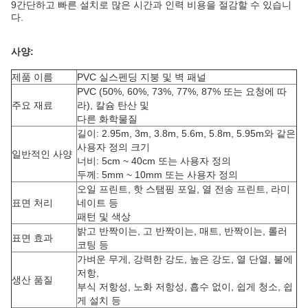
9간단하고 빠른 설치로 많은 시간과 인력 비용을 절감할 수 있습니
다.
사양:
제품 이름
PVC 실스펜딩 지붕 및 벽 패널
PVC (50%, 60%, 73%, 77%, 87% 또는 요청에 따
주요 재료
라), 칼슘 탄산 및
다른 화학물질
길이: 2.95m, 3m, 3.8m, 5.6m, 5.8m, 5.95m와 같은
사용자 정의 크기
일반적인 사양
너비: 5cm ~ 40cm 또는 사용자 정의
두께: 5mm ~ 10mm 또는 사용자 정의
오일 프린트, 핫 스탬핑 포일, 열 전송 프린트, 라미
표면 처리
네이트 등
패턴 및 색상
밝고 반짝이는, 고 반짝이는, 매트, 반짝이는, 롤러
표면 효과
코팅 등
가벼운 무게, 강력한 강도, 높은 강도, 열 단열, 불에
저항,
생산 품질
부식 저항성, 노화 저항성, 흡수 없이, 쉽게 청소, 쉽
게 설치 등