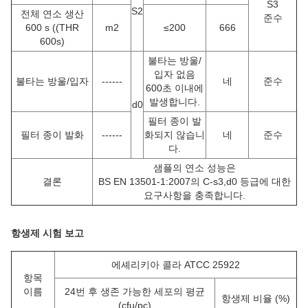
S3
S2
전체 연소 생산
준수
600 s ((THR
m2
≤200
666
600s)
불타는 방울/
입자 없음
불타는 방울/입자
------
네
준수
600초 이내에
발생합니다.
d0
필터 종이 발
필터 종이 발화
------
화되지 않습니
네
준수
다.
샘플의 연소 성능은
결론
BS EN 13501-1:2007의 C-s3,d0 등급에 대한
요구사항을 충족합니다.
항생제 시험 보고
에셰리키아 콜라 ATCC 25922
항목
이름
24번 후 생존 가능한 세포의 평균
항생제 비율 (%)
(cfu/pc)