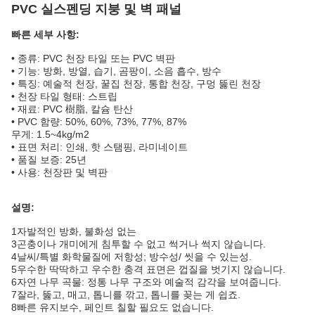
PVC 실스펜딩 지붕 및 벽 패널
빠른 세부 사항:
• 종류: PVC 천장 타일 또는 PVC 벽판
• 기능: 방화, 방열, 습기, 곰팡이, 소음 흡수, 방수
• 특징: 예술적 천장, 꿀집 천장, 통합 천장, 구멍 뚫린 천장
• 천장 타일 형태: 스트립
• 재료: PVC 樹脂, 칼슘 탄산
• PVC 함량: 50%, 60%, 73%, 77%, 87%
무게: 1.5~4kg/m2
• 표면 처리: 인쇄, 핫 스탬핑, 라미네이트
• 품질 보증: 25년
• 사용: 천장판 및 벽판
설명:
1자발적인 방화, 불화성 없는
3곤충이나 개미에게 침투할 수 없고 썩거나 썩지 않습니다.
4날씨/특별 화학물질에 저항성; 방수성/ 씻을 수 있는성.
5우수한 딱딱하고 우수한 충격 표면은 껍질을 벗기지 않습니다.
6자연 나무 곡물: 정통 나무 구조와 예술적 감각을 보여줍니다.
7잘라, 뚫고, 매고, 톱니를 깎고, 톱니를 꽂는 게 쉽죠.
8빠른 유지보수, 페인트 칠할 필요도 없습니다.