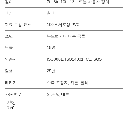
길이
7ft, 8ft, 10ft, 12ft, 또는 사용자 정의
색상
흰색
재료 구성 요소
100% 세포성 PVC
표면
부드럽거나 나무 곡물
보증
15년
인증서
ISO9001, ISO14001, CE, SGS
일생
25년
패키지
수축 포장지, 카튼, 팔레
사용 범위
외관 및 내부