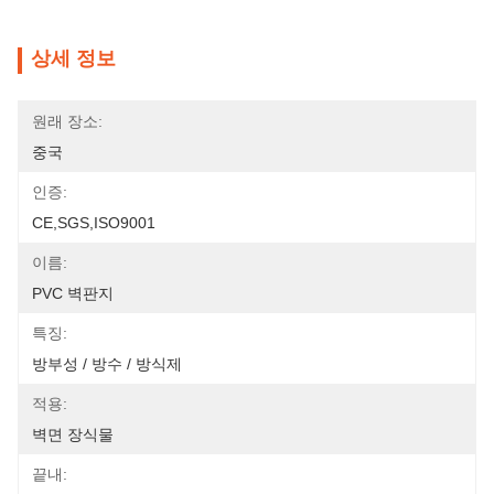
상세 정보
원래 장소:
중국
인증:
CE,SGS,ISO9001
이름:
PVC 벽판지
특징:
방부성 / 방수 / 방식제
적용:
벽면 장식물
끝내: