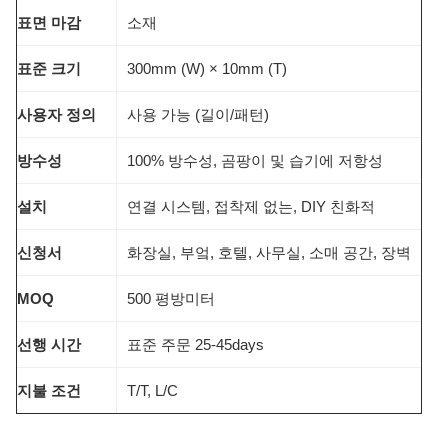
표면 마감
소재
표준 크기
300mm (W) × 10mm (T)
사용자 정의
사용 가능 (길이/패턴)
방수성
100% 방수성, 곰팡이 및 습기에 저항성
설치
연결 시스템, 접착제 없는, DIY 친화적
신청서
화장실, 부엌, 호텔, 사무실, 소매 공간, 장벽
MOQ
500 평방미터
선행 시간
표준 주문 25-45days
지불 조건
T/T, L/C