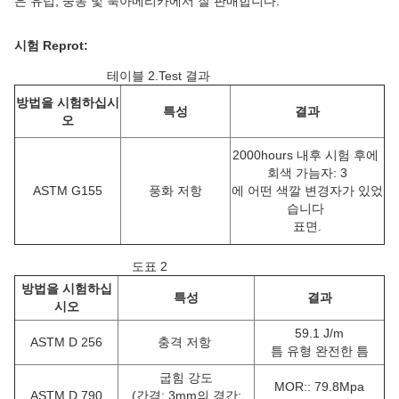
은 유럽, 중동 및 북아메리카에서 잘 판매합니다.
시험 Reprot:
테이블 2.Test 결과
방법을 시험하십시
특성
결과
오
2000hours 내후 시험 후에
회색 가늠자: 3
ASTM G155
풍화 저항
에 어떤 색깔 변경자가 있었
습니다
표면.
도표 2
방법을 시험하십
특성
결과
시오
59.1 J/m
ASTM D 256
충격 저항
틈 유형 완전한 틈
굽힘 강도
MOR:: 79.8Mpa
ASTM D 790
(간격: 3mm의 경간: