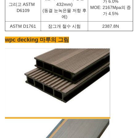
가 6.0%
그리고 ASTM
432mm)
MOE: 2167Mpa의 증
D6109
(동결 눈녹은물 저항 후
가 4.5%
에)
ASTM D1761
잠그개 철수 시험
2387.8N
wpc decking 마루의 그림