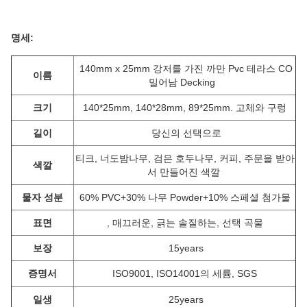
명세:
140mm x 25mm 강저를 가진 까만 Pvc 테라스 CO
이름
밀어남 Decking
크기
140*25mm, 140*28mm, 89*25mm. 고체와 구렁
길이
당신의 선택으로
티크, 너도밤나무, 검은 호두나무, 커피, 주문을 받아
색깔
서 만들어진 색깔
물자 성분
60% PVC+30% 나무 Powder+10% 스페셜 첨가물
표면
, 매끄러운, 긁는 솔질하는, 선택 곡물
보장
15years
증명서
ISO9001, ISO14001의 세륨, SGS
일생
25years