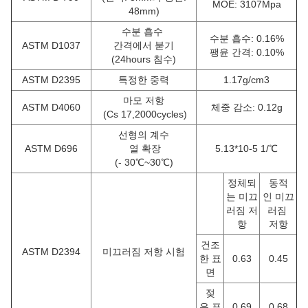
MOE: 3107Mpa
48mm)
수분 흡수
수분 흡수: 0.16%
ASTM D1037
간격에서 붇기
팽윤 간격: 0.10%
(24hours 침수)
ASTM D2395
특정한 중력
1.17g/cm3
마모 저항
ASTM D4060
체중 감소: 0.12g
(Cs 17,2000cycles)
선형의 계수
ASTM D696
열 확장
5.13*10-5 1/℃
(- 30℃~30℃)
정체되
동적
는 미끄
인 미끄
러짐 저
러짐
항
저항
건조
ASTM D2394
미끄러짐 저항 시험
한 표
0.63
0.45
면
젖
은 표
0.69
0.68