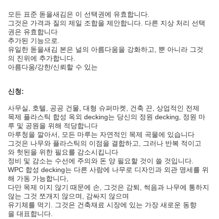
모든 표준 돋을새김은 이 선택권에 유효합니다.
그것은 가격과 질의 제일 조합을 제안합니다. 다른 지상 처리 선택
권은 유효합니다
추가된 기능으로.
유일한 돋을새김 본은 널의 아름다움을 강화하고, 뿐 아니라 그것
의 진위에 추가합니다.
아름다움/강한/신뢰할 수 있는
신청:
사무실, 호텔, 공공 건물, 대형 슈퍼마켓, 건축 끈, 상업적인 전제
목제 플라스틱 합성 옥외 decking는 당신의 정원 decking, 정원 마
루 및 공원을 위해 적당합니다
마루청을 깔아서, 모든 마루는 자연적인 목제 곡물에 있습니다
그것은 나무와 플라스틱의 이점을 결합하고, 그러나 반복 적이고
와 헛된을 위한 필요를 감소시킵니다
정비 및 감소는 수선에 주의와 돈 양 필요할 것이 쓸 것입니다.
WPC 합성 decking는 다른 사람에 나무로 디자인과 외관 명세를 위
해 가동 가능합니다,
다만 목제 이지 않기 때문에 손, 그것은 감퇴, 썩음과 나무에 통하지
않는 그것 쪼개지 않으며, 감싸지 않으며
유기체를 먹기. 그것은 건축재료 시장에 있는 가장 새로운 동향
을 대표합니다.