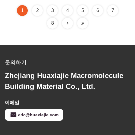
1
2
3
4
5
6
7
8
문의하기
Zhejiang Huaxiajie Macromolecule
Building Material Co., Ltd.
이메일
eric@huaxiajie.com