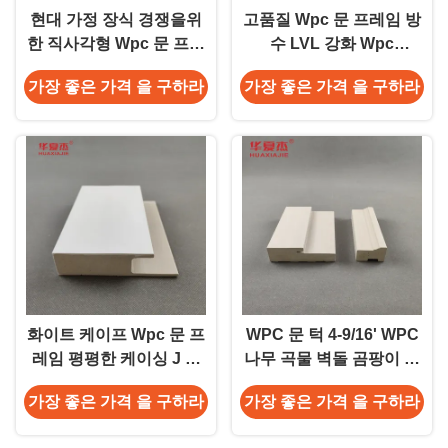
현대 가정 장식 경쟁을위
고품질 Wpc 문 프레임 방
한 직사각형 Wpc 문 프레
수 LVL 강화 Wpc
임
Mullpost 건축물
가장 좋은 가격 을 구하라
가장 좋은 가격 을 구하라
화이트 케이프 Wpc 문 프
WPC 문 턱 4-9/16' WPC
레임 평평한 케이싱 J 채
나무 곡물 벽돌 곰팡이 내
널 부드러운 표면 Wpc 폼
부 장식
가장 좋은 가격 을 구하라
가장 좋은 가격 을 구하라
핑