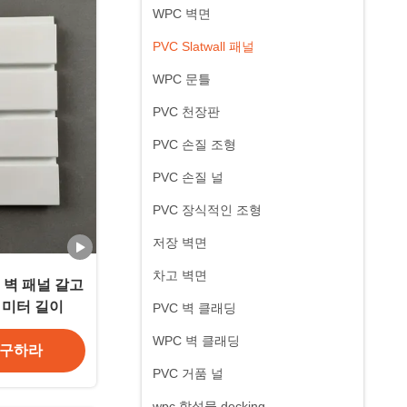
WPC 벽면
PVC Slatwall 패널
WPC 문틀
PVC 천장판
PVC 손질 조형
PVC 손질 널
PVC 장식적인 조형
저장 벽면
차고 벽면
 벽 패널 갈고
 미터 길이
PVC 벽 클래딩
WPC 벽 클래딩
 구하라
PVC 거품 널
wpc 합성물 decking