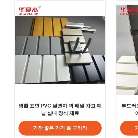
평활 표면 PVC 널빤지 벽 패널 차고 패
부드러운
널 실내 장식 재료
가장 좋은 가격 을 구하라