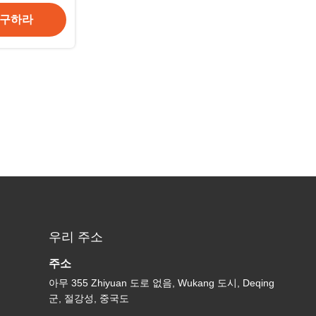
 구하라
우리 주소
주소
아무 355 Zhiyuan 도로 없음, Wukang 도시, Deqing
군, 절강성, 중국도