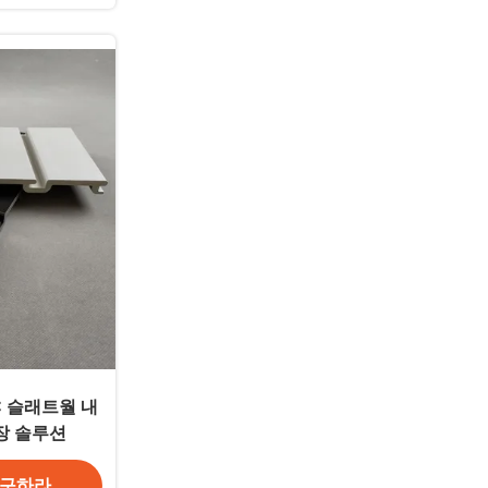
C 슬래트월 내
장 솔루션
 구하라