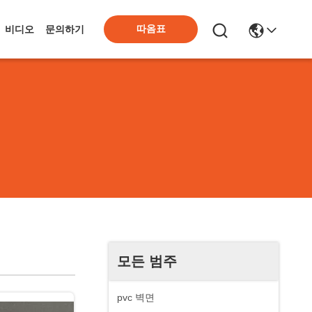
따옴표
비디오
문의하기
모든 범주
pvc 벽면