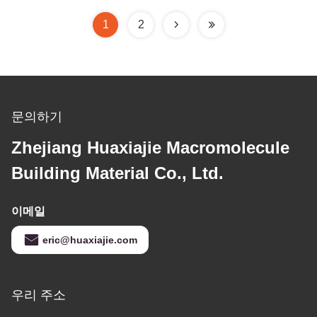
1
2
문의하기
Zhejiang Huaxiajie Macromolecule
Building Material Co., Ltd.
이메일
eric@huaxiajie.com
우리 주소